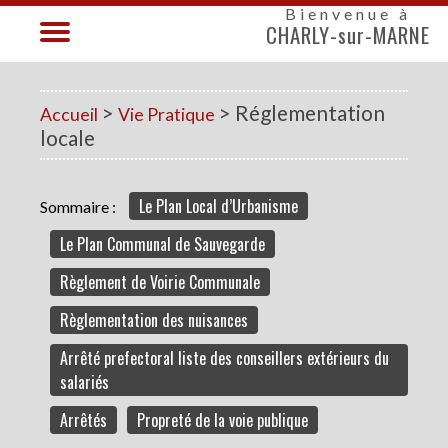
Bienvenue à
CHARLY-sur-MARNE
>
> Réglementation
Accueil
Vie Pratique
locale
Le Plan Local d’Urbanisme
Sommaire :
Le Plan Communal de Sauvegarde
Règlement de Voirie Communale
Règlementation des nuisances
Arrêté prefectoral liste des conseillers extérieurs du
salariés
Arrêtés
Propreté de la voie publique