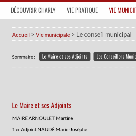
DÉCOUVRIR CHARLY
VIE PRATIQUE
VIE MUNICI
FICHE D'IDENTITÉ DE LA
VOS DÉMARCHES
LE CONSEIL M
COMMUNE
VOS ENFANTS
PROCÈS VERB
>
>
Le conseil municipal
Accueil
Vie municipale
VIE ASSOCIATIVE
DU CONSEIL M
SERVICES À LA PERSONNE
VIE ÉCONOMIQUE
PUBLICATION
LES LIEUX DE CULTE
ADMINISTRATI
SANTÉ
LES TRANSPORTS
Le Maire et ses Adjoints
Les Conseillers Muni
Sommaire :
INFORMATIONS
TRAITEMENT DES DÉCHETS
SERVICES PUBLICS
LES SERVICES DE LA
COMMUNAUTÉ DE COMMUNES
RÉGLEMENTATION LOCALE
Le Maire et ses Adjoints
SANTÉ ET ENVIRONNEMENT
CIMETIÈRE
MAIRE ARNOULET Martine
1 er Adjoint NAUDÉ Marie-Josèphe