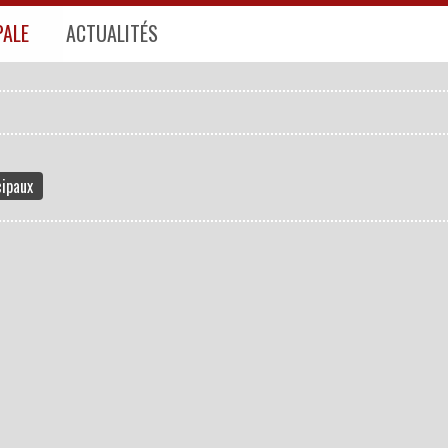
PALE
ACTUALITÉS
UNICIPAL
AUX DES SÉANCES
UNICIPAL
S
VES
cipaux
 FINANCIÈRES