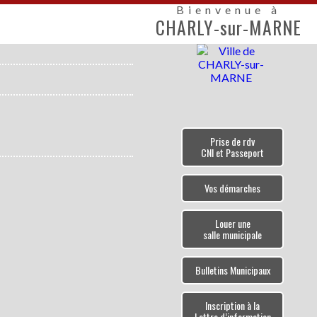
Bienvenue à
CHARLY-sur-MARNE
Prise de rdv
CNI et Passeport
Vos démarches
Louer une
salle municipale
Bulletins Municipaux
Inscription à la
Lettre d’information