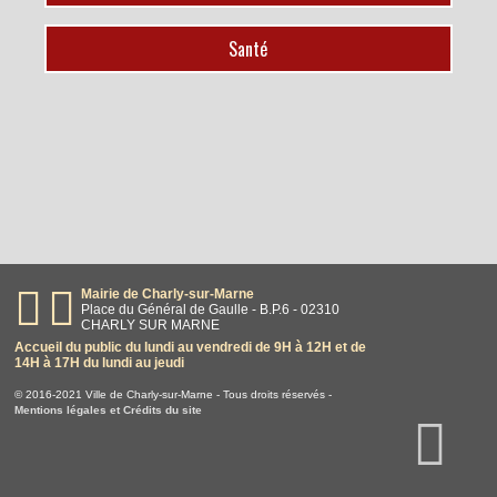
Santé
Mairie de Charly-sur-Marne
Place du Général de Gaulle - B.P.6 - 02310
CHARLY SUR MARNE
Accueil du public du lundi au vendredi de 9H à 12H et de
14H à 17H du lundi au jeudi
© 2016-2021 Ville de Charly-sur-Marne - Tous droits réservés -
Mentions légales et Crédits du site