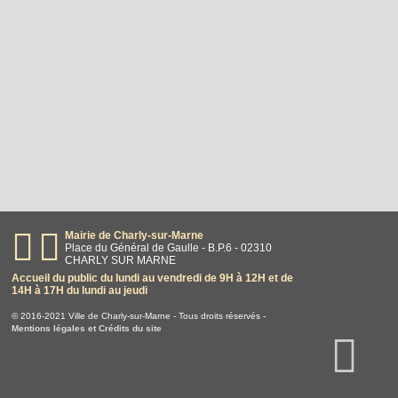
Mairie de Charly-sur-Marne
Place du Général de Gaulle - B.P.6 - 02310
CHARLY SUR MARNE
Accueil du public du lundi au vendredi de 9H à 12H et de
14H à 17H du lundi au jeudi
© 2016-2021 Ville de Charly-sur-Marne - Tous droits réservés -
Mentions légales et Crédits du site