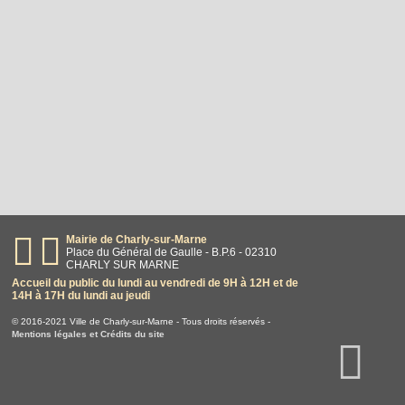
Mairie de Charly-sur-Marne
Place du Général de Gaulle - B.P.6 - 02310
CHARLY SUR MARNE
Accueil du public du lundi au vendredi de 9H à 12H et de
14H à 17H du lundi au jeudi
© 2016-2021 Ville de Charly-sur-Marne - Tous droits réservés -
Mentions légales et Crédits du site